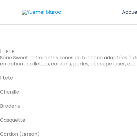
Aller
au
Accuei
contenu
1 TÊTE
Série Sweet : différentes zones de broderie adaptées à di
en option : paillettes, cordons, perles, découpe laser, etc.
1 tête
Chenille
Broderie
Casquette
Cordon (tersan)