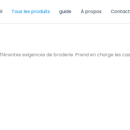
l
Tous les produits
guide
À propos
Contact
fférentes exigences de broderie. Prend en charge les casqu