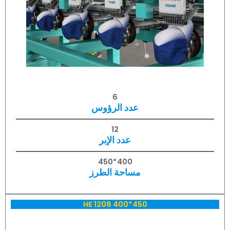
6
عدد الرؤوس
12
عدد الإبر
400*450
مساحة الطرز
HE 1208 400*450