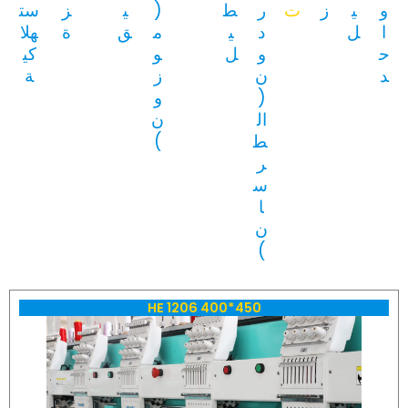
و
ي
ز
ت
ر
ط
(
ي
ز
ست
ا
ل
د
ي
م
ق
ة
هلا
ح
و
ل
و
كي
د
ن
ز
ة
(
و
ال
ن
ط
)
ر
س
ا
ن
)
HE 1206 400*450