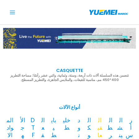
خطي
لى
لمحتوى
CASQUETTE
تتضمن هذه السلسلة آلات ذات أربعة، وستة، وثمانية، واثني عشر رأسًا؛ مساحة التطريز
400*450 مم، مناسبة للقبعات، والملابس الجاهزة، والتطريز المسطح.
أنواع الآلات
ر
ال
ال
ال
ال
د
خلي
باي
ال
D
الأ
الم
أ
ش
ط
قب
ك
و
ط
ي
ع
T
ج
واد
س
ين
ر
عا
و
ن
ط
ق
F
ه
الا