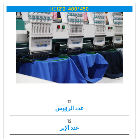
HE 1212-400*450
12
عدد الرؤوس
12
عدد الإبر