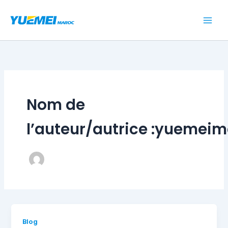
Aller
au
contenu
Nom de
l’auteur/autrice :yuemei
Blog